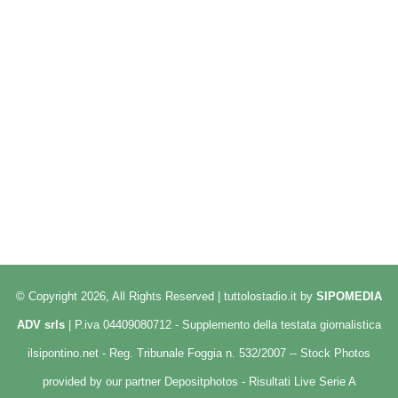
© Copyright 2026, All Rights Reserved | tuttolostadio.it by
SIPOMEDIA
ADV srls
| P.iva 04409080712 - Supplemento della testata giornalistica
ilsipontino.net - Reg. Tribunale Foggia n. 532/2007 -- Stock Photos
provided by our partner
Depositphotos
-
Risultati Live Serie A