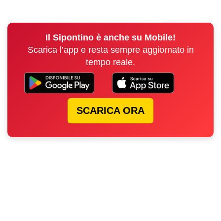
Il Sipontino è anche su Mobile!
Scarica l’app e resta sempre aggiornato in
tempo reale.
SCARICA ORA