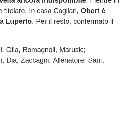
vella ancora indisponibile
, mentre in
e titolare. In casa Cagliari,
Obert è
rà
Luperto
. Per il resto, confermato il
ni, Gila, Romagnoli, Marusic;
, Dia, Zaccagni. Allenatore: Sarri.