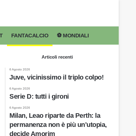
T
FANTACALCIO
⚽️ MONDIALI
Cerca per
Articoli recenti
6 Agosto 2026
Juve, vicinissimo il triplo colpo!
6 Agosto 2026
Serie D: tutti i gironi
6 Agosto 2026
Milan, Leao riparte da Perth: la
permanenza non è più un’utopia,
decide Amorim