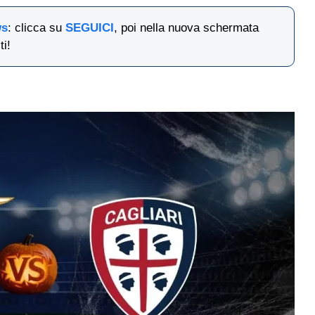
ws
: clicca su
SEGUICI
, poi nella nuova schermata
ti!