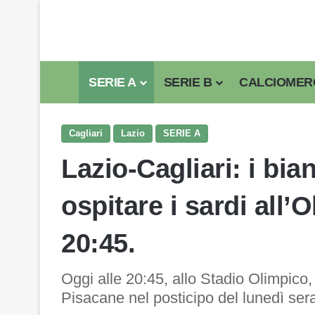
SERIE A
SERIE B
CALCIOMER
Cagliari
Lazio
SERIE A
Lazio-Cagliari: i bia
ospitare i sardi all’
20:45.
Oggi alle 20:45, allo Stadio Olimpico, l
Pisacane nel posticipo del lunedì sera