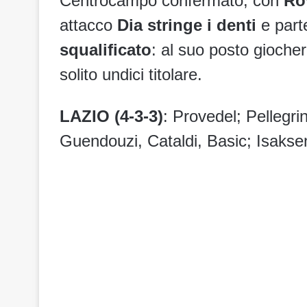
Centrocampo confermato, con
Ro
attacco
Dia stringe i denti
e part
squalificato
: al suo posto gioche
solito undici titolare.
LAZIO (4-3-3)
: Provedel; Pellegri
Guendouzi, Cataldi, Basic; Isaksen