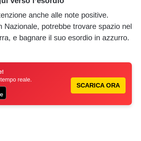
gui verso l’esordio
tenzione anche alle note positive.
n Nazionale, potrebbe trovare spazio nel
erra, e bagnare il suo esordio in azzurro.
e!
 tempo reale.
SCARICA ORA