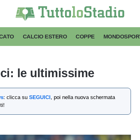
CATO
CALCIO ESTERO
COPPE
MONDOSPOR
ci: le ultimissime
ws
: clicca su
SEGUICI
, poi nella nuova schermata
ti!