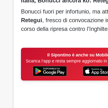
Italia, Bonucci ancora ko: Rete
Bonucci fuori per infortunio, ma at
Retegui
, fresco di convocazione i
corso della ripresa contro l’Inghilt
Il Sipontino è anche su Mobil
Scarica l’app e resta sempre aggiornato in