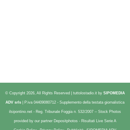
© Copyright 2026, All Rights Reserved | tuttolostadio.it by
SIPOMEDIA
ADV srls
| P.iva 04409080712 - Supplemento della testata giornalistica
ilsipontino.net - Reg. Tribunale Foggia n. 532/2007 -- Stock Photos
provided by our partner
Depositphotos
-
Risultati Live Serie A