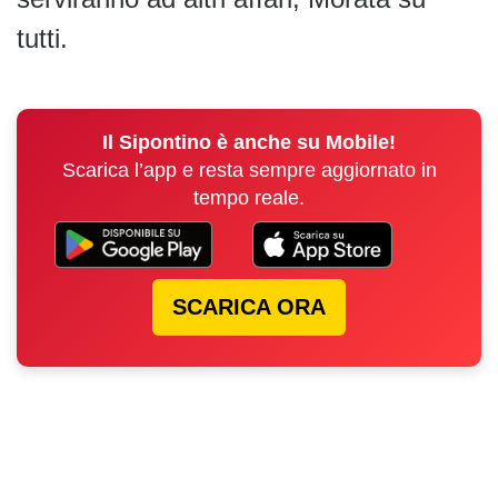
tutti.
Il Sipontino è anche su Mobile!
Scarica l’app e resta sempre aggiornato in
tempo reale.
SCARICA ORA