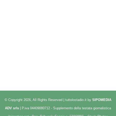
© Copyright 2026, All Rights Reserved | tuttolostadio.it by
SIPOMEDIA
ADV srls
| P.iva 04409080712 - Supplemento della testata giornalistica