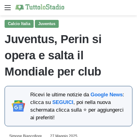
Menu
Ce
Calcio Italia
Juventus
Juventus, Perin si
opera e salta il
Mondiale per club
Ricevi le ultime notizie da
Google News
:
clicca su
SEGUICI
, poi nella nuova
schermata clicca sulla ⭐ per aggiungerci
ai preferiti!
Simone Biancofiore
27 Maggio 2025