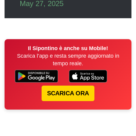
May 27, 2025
Il Sipontino è anche su Mobile!
Scarica l’app e resta sempre aggiornato in
tempo reale.
SCARICA ORA