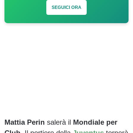
SEGUICI ORA
Mattia Perin
salerà il
Mondiale per
Club
. Il portiere della
Juventus
tornerà