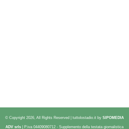
© Copyright 2026, All Rights Reserved | tuttolostadio.it by
SIPOMEDIA
ADV srls
| P.iva 04409080712 - Supplemento della testata giornalistica