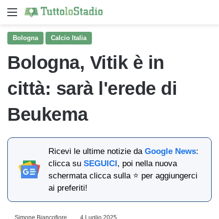
Menu
Ce
Bologna
Calcio Italia
Bologna, Vitik è in
città: sarà l'erede di
Beukema
Ricevi le ultime notizie da
Google News
:
clicca su
SEGUICI
, poi nella nuova
schermata clicca sulla ⭐ per aggiungerci
ai preferiti!
Simone Biancofiore
4 Luglio 2025