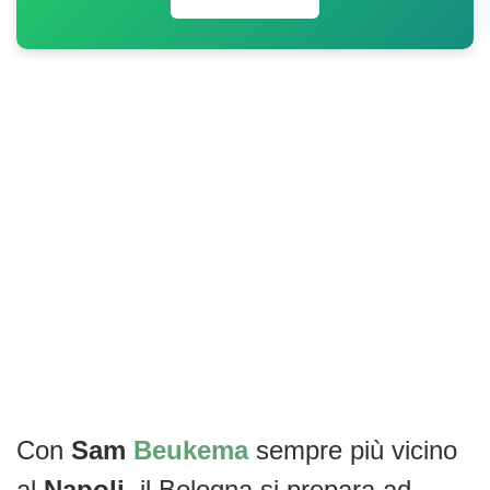
Con
Sam
Beukema
sempre più vicino
al
Napoli
, il Bologna si prepara ad