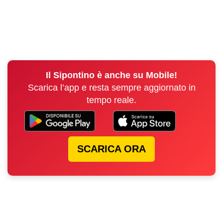
Il Sipontino è anche su Mobile!
Scarica l’app e resta sempre aggiornato in
tempo reale.
SCARICA ORA