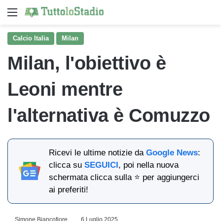
Menu
Ce
Calcio Italia
Milan
Milan, l'obiettivo è
Leoni mentre
l'alternativa è Comuzzo
Ricevi le ultime notizie da
Google News
:
clicca su
SEGUICI
, poi nella nuova
schermata clicca sulla ⭐ per aggiungerci
ai preferiti!
Simone Biancofiore
6 Luglio 2025