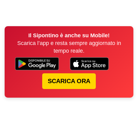
Il Sipontino è anche su Mobile!
Scarica l’app e resta sempre aggiornato in
tempo reale.
SCARICA ORA