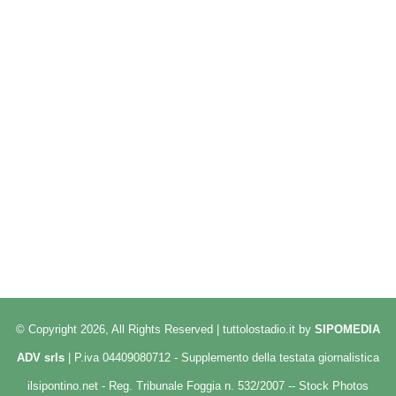
© Copyright 2026, All Rights Reserved | tuttolostadio.it by
SIPOMEDIA
ADV srls
| P.iva 04409080712 - Supplemento della testata giornalistica
ilsipontino.net - Reg. Tribunale Foggia n. 532/2007 -- Stock Photos