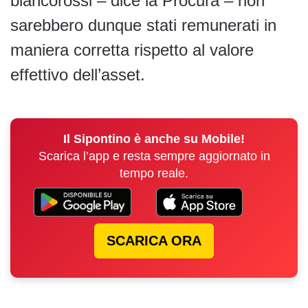
biancorossi – dice la Procura – non
sarebbero dunque stati remunerati in
maniera corretta rispetto al valore
effettivo dell’asset.
Il Sipontino è anche su Mobile!
Scarica l’app e resta sempre aggiornato in
tempo reale.
SCARICA ORA