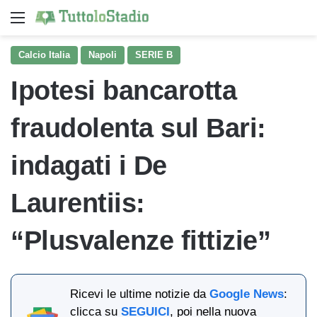
Menu
Ce
Calcio Italia
Napoli
SERIE B
Ipotesi bancarotta
fraudolenta sul Bari:
indagati i De
Laurentiis:
“Plusvalenze fittizie”
Ricevi le ultime notizie da
Google News
:
clicca su
SEGUICI
, poi nella nuova