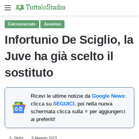
Menu
Ce
Calciomercato
Juventus
Infortunio De Sciglio, la
Juve ha già scelto il
sostituto
Ricevi le ultime notizie da
Google News
:
clicca su
SEGUICI
, poi nella nuova
schermata clicca sulla ⭐ per aggiungerci
ai preferiti!
S. Stella
6 Maggio 2023