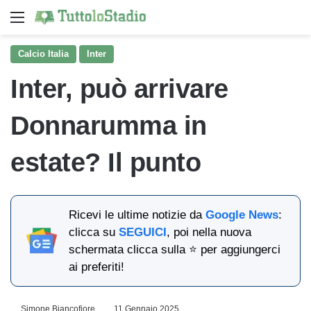
Menu
Ce
Calcio Italia
Inter
Inter, può arrivare
Donnarumma in
estate? Il punto
Ricevi le ultime notizie da
Google News
:
clicca su
SEGUICI
, poi nella nuova
schermata clicca sulla ⭐ per aggiungerci
ai preferiti!
Simone Biancofiore
11 Gennaio 2025