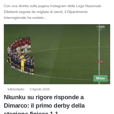
Con una diretta sulla pagina Instagram della Lega Nazionale
Dilettanti seguita da migliaia di utenti, il Dipartimento
Interregionale ha svelato…
Milan
tuttolostadio
5 Agosto 2026
Nkunku su rigore risponde a
Dimarco: il primo derby della
stagione finisce 1-1