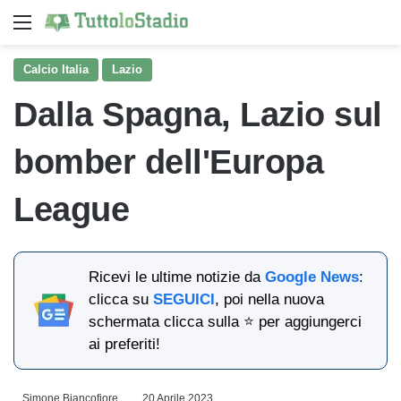
Menu
Ce
Calcio Italia
Lazio
Dalla Spagna, Lazio sul
bomber dell'Europa
League
Ricevi le ultime notizie da
Google News
:
clicca su
SEGUICI
, poi nella nuova
schermata clicca sulla ⭐ per aggiungerci
ai preferiti!
Simone Biancofiore
20 Aprile 2023