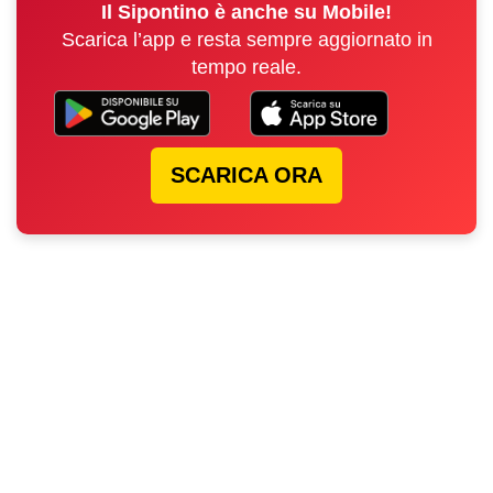
Il Sipontino è anche su Mobile!
Scarica l’app e resta sempre aggiornato in
tempo reale.
SCARICA ORA