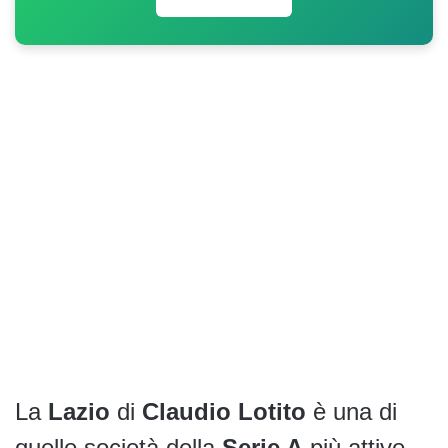
La
Lazio
di
Claudio Lotito
è una di
quelle società della
Serie A
più attive