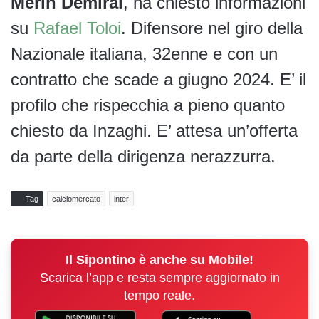
Merih
Demiral
, ha chiesto informazioni
su
Rafael Toloi
. Difensore nel giro della
Nazionale italiana, 32enne e con un
contratto che scade a giugno 2024. E’ il
profilo che rispecchia a pieno quanto
chiesto da Inzaghi. E’ attesa un’offerta
da parte della dirigenza nerazzurra.
Tag
calciomercato
inter
Il Sipontino è anche su Mobile!
Scarica l’app e resta sempre aggiornato in
tempo reale.