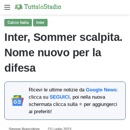
Menu
Ce
Calcio Italia
Inter
Inter, Sommer scalpita.
Nome nuovo per la
difesa
Ricevi le ultime notizie da
Google News
:
clicca su
SEGUICI
, poi nella nuova
schermata clicca sulla ⭐ per aggiungerci
ai preferiti!
Simone Biancofiore
23 Luglio 2023