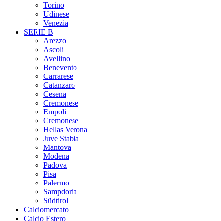
Torino
Udinese
Venezia
SERIE B
Arezzo
Ascoli
Avellino
Benevento
Carrarese
Catanzaro
Cesena
Cremonese
Empoli
Cremonese
Hellas Verona
Juve Stabia
Mantova
Modena
Padova
Pisa
Palermo
Sampdoria
Südtirol
Calciomercato
Calcio Estero