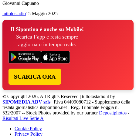
Giovanni Capuano
tuttolostadio
15 Maggio 2025
Il Sipontino è anche su Mobile!
Scarica l’app e resta sempre
aggiornato in tempo reale.
SCARICA ORA
© Copyright 2026, All Rights Reserved | tuttolostadio.it by
SIPOMEDIA ADV srls
| P.iva 04409080712 - Supplemento della
testata giornalistica ilsipontino.net - Reg. Tribunale Foggia n.
532/2007 -- Stock Photos provided by our partner
Depositphotos
-
Risultati Live Serie A
Cookie Policy
Privacy Policy