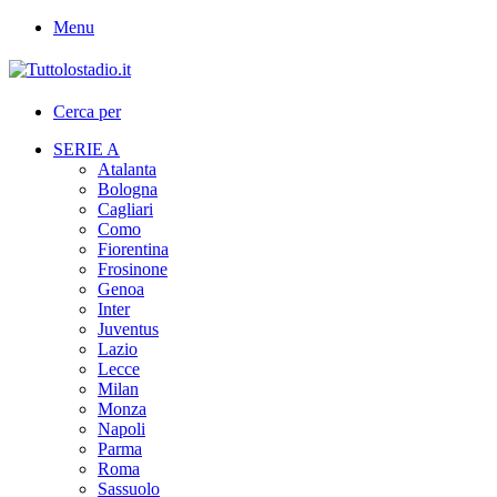
Menu
Cerca per
SERIE A
Atalanta
Bologna
Cagliari
Como
Fiorentina
Frosinone
Genoa
Inter
Juventus
Lazio
Lecce
Milan
Monza
Napoli
Parma
Roma
Sassuolo