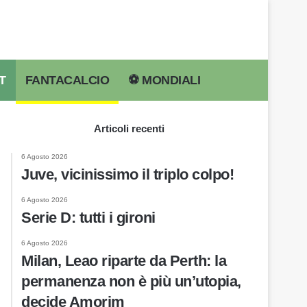
T
FANTACALCIO
⚽️ MONDIALI
Cerca per
Articoli recenti
6 Agosto 2026
Juve, vicinissimo il triplo colpo!
6 Agosto 2026
Serie D: tutti i gironi
6 Agosto 2026
Milan, Leao riparte da Perth: la
permanenza non è più un’utopia,
decide Amorim