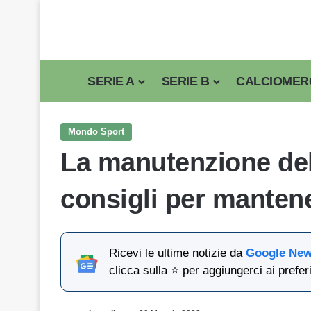
SERIE A
SERIE B
CALCIOMER
Mondo Sport
La manutenzione dell
consigli per manten
Ricevi le ultime notizie da
Google Ne
clicca sulla ⭐ per aggiungerci ai preferi