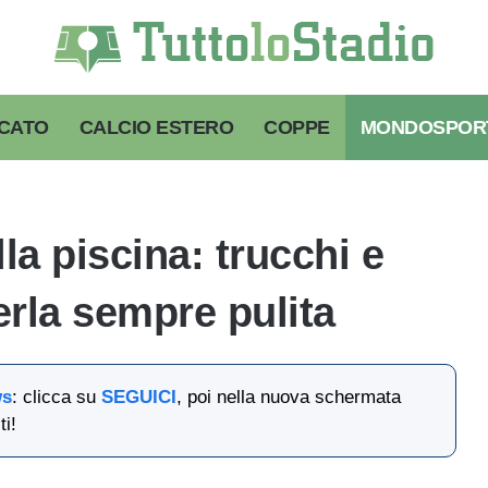
CATO
CALCIO ESTERO
COPPE
MONDOSPOR
a piscina: trucchi e
erla sempre pulita
ws
: clicca su
SEGUICI
, poi nella nuova schermata
ti!